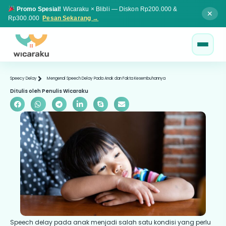
Promo Spesial!
Wicaraku × Blibli — Diskon Rp200.000 &
✕
Rp300.000
Pesan Sekarang →
Speecy Delay
Mengenal Speech Delay Pada Anak dan Fakta Kesembuhannya
Ditulis oleh Penulis Wicaraku
Speech delay pada anak menjadi salah satu kondisi yang perlu