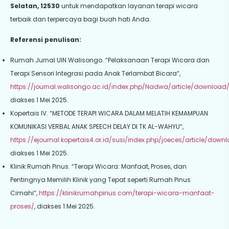
Selatan, 12530
untuk mendapatkan layanan terapi wicara
terbaik dan terpercaya bagi buah hati Anda.
Referensi penulisan:
Rumah Jurnal UIN Walisongo. “Pelaksanaan Terapi Wicara dan
Terapi Sensori Integrasi pada Anak Terlambat Bicara“,
https://journal.walisongo.ac.id/index.php/Nadwa/article/downloa
diakses 1 Mei 2025.
Kopertais IV. “METODE TERAPI WICARA DALAM MELATIH KEMAMPUAN
KOMUNIKASI VERBAL ANAK SPEECH DELAY DI TK AL-WAHYU“,
https://ejournal.kopertais4.or.id/susi/index.php/joeces/article/dow
diakses 1 Mei 2025.
Klinik Rumah Pinus. “Terapi Wicara: Manfaat, Proses, dan
Pentingnya Memilih Klinik yang Tepat seperti Rumah Pinus
Cimahi“,
https://klinikrumahpinus.com/terapi-wicara-manfaat-
proses/
, diakses 1 Mei 2025.