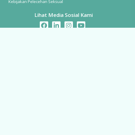
Kebijakan Pelecehan Seksual
Lihat Media Sosial Kami
Buletin Mingguan Kami
Nama
Email
Kirim
© 2026 PT Revolusi Kesehatan Indonesia.