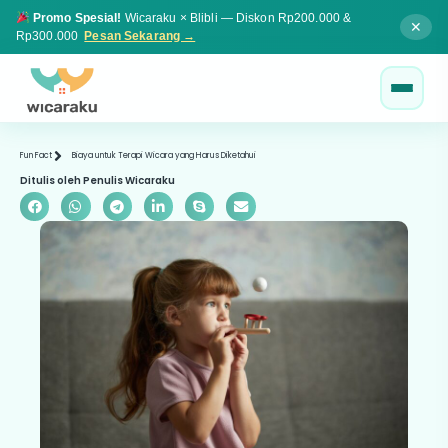
Promo Spesial!
Wicaraku × Blibli — Diskon Rp200.000 &
✕
Rp300.000
Pesan Sekarang →
Fun Fact
Biaya untuk Terapi Wicara yang Harus Diketahui
Ditulis oleh Penulis Wicaraku